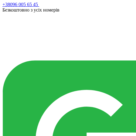
+38096 005 65 45
Безкоштовно з усiх номерiв