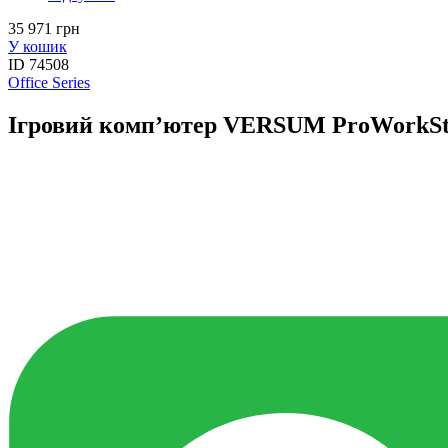
35 971 грн
У кошик
ID
74508
Office Series
Ігровий комп’ютер VERSUM ProWorkSta