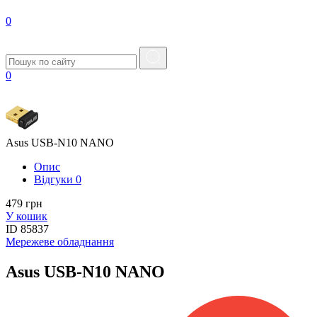
0
0
Asus USB-N10 NANO
Опис
Вiдгуки
0
479 грн
У кошик
ID
85837
Мережеве обладнання
Asus USB-N10 NANO