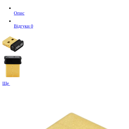
Опис
Вiдгуки
0
Ще